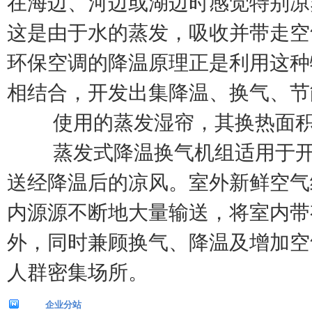
在海边、河边或湖边时感觉特别凉
这是由于水的蒸发，吸收并带走空
环保空调的降温原理正是利用这种
相结合，开发出集降温、换气、节
使用的蒸发湿帘，其换热面积为
蒸发式降温换气机组适用于开敞
送经降温后的凉风。室外新鲜空气
内源源不断地大量输送，将室内带
外，同时兼顾换气、降温及增加空
人群密集场所。
企业分站