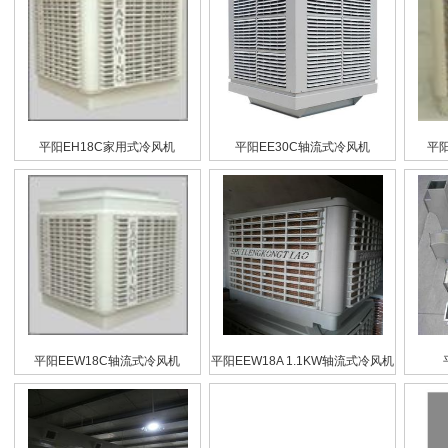
平阳EH18C家用式冷风机
平阳EE30C轴流式冷风机
平阳
平阳EEW18C轴流式冷风机
平阳EEW18A 1.1KW轴流式冷风机