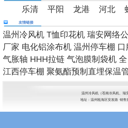
乐清
平阳
龙港
河北
友情链接
温州冷风机
T恤印花机
瑞安网络
厂家
电化铝涂布机
温州停车棚
口
气胀轴
HHH拉链
气泡膜制袋机
全
江西停车棚
聚氨酯预制直埋保温
温州冷风机
（
苍南冷风机
、
瑞
地址：温州瓯海区安发路 销售热线： 网