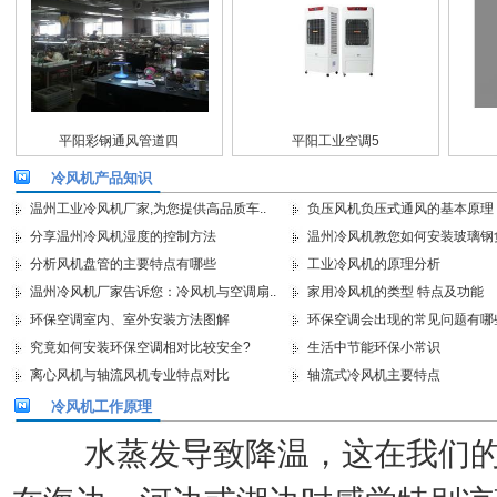
平阳彩钢通风管道四
平阳工业空调5
冷风机产品知识
温州工业冷风机厂家,为您提供高品质车..
负压风机负压式通风的基本原理
分享温州冷风机湿度的控制方法
温州冷风机教您如何安装玻璃钢负
分析风机盘管的主要特点有哪些
工业冷风机的原理分析
温州冷风机厂家告诉您：冷风机与空调扇..
家用冷风机的类型 特点及功能
环保空调室内、室外安装方法图解
环保空调会出现的常见问题有哪
究竟如何安装环保空调相对比较安全?
生活中节能环保小常识
离心风机与轴流风机专业特点对比
轴流式冷风机主要特点
冷风机工作原理
水蒸发导致降温，这在我们的日