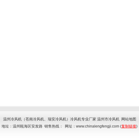
温州冷风机
（
苍南冷风机
、
瑞安冷风机
）
冷风机
专业厂家 温州市
冷风机
网站地图
地址：温州瓯海区安发路 销售热线： 网址：www.chinalengfengji.com (
复制链接
)