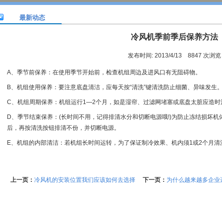
最新动态
冷风机季前季后保养方法
发布时间: 2013/4/13 8847 次浏览
A、季节前保养：在使用季节开始前，检查机组周边及进风口有无阻碍物。
B、机组使用保养：要注意底盘清洁，应每天按“清洗”键清洗防止细菌、异味发生
C、机组周期保养：机组运行1—2个月，如是湿帘、过滤网堵塞或底盘太脏应造
D、季节结束保养：(长时间不用，记得排清水分和切断电源哦!)为防止冻结损坏
后，再按清洗按钮排清不份，并切断电源。
E、机组的内部清洁：若机组长时间运转，为了保证制冷效果、机内须1或2个月清
上一页：
冷风机的安装位置我们应该如何去选择
下一页：
为什么越来越多企业